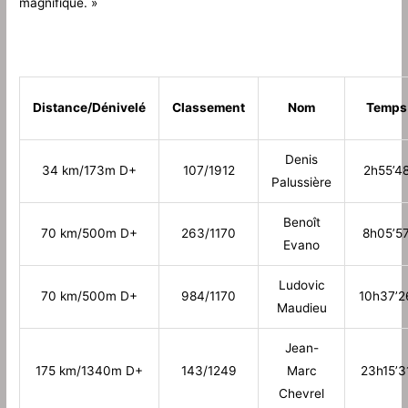
magnifique. »
Distance/Dénivelé
Classement
Nom
Temps
Denis
34 km/173m D+
107/1912
2h55’4
Palussière
Benoît
70 km/500m D+
263/1170
8h05’5
Evano
Ludovic
70 km/500m D+
984/1170
10h37’2
Maudieu
Jean-
175 km/1340m D+
143/1249
Marc
23h15’3
Chevrel