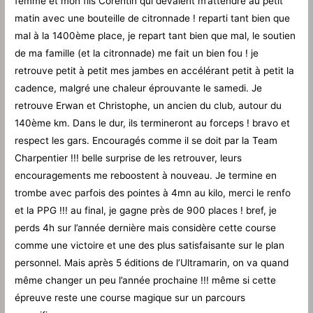
femme et mon fils Corentin qui devaient m’attendre au petit
matin avec une bouteille de citronnade ! reparti tant bien que
mal à la 1400ème place, je repart tant bien que mal, le soutien
de ma famille (et la citronnade) me fait un bien fou ! je
retrouve petit à petit mes jambes en accélérant petit à petit la
cadence, malgré une chaleur éprouvante le samedi. Je
retrouve Erwan et Christophe, un ancien du club, autour du
140ème km. Dans le dur, ils termineront au forceps ! bravo et
respect les gars. Encouragés comme il se doit par la Team
Charpentier !!! belle surprise de les retrouver, leurs
encouragements me reboostent à nouveau. Je termine en
trombe avec parfois des pointes à 4mn au kilo, merci le renfo
et la PPG !!! au final, je gagne près de 900 places ! bref, je
perds 4h sur l’année dernière mais considère cette course
comme une victoire et une des plus satisfaisante sur le plan
personnel. Mais après 5 éditions de l’Ultramarin, on va quand
même changer un peu l’année prochaine !!! même si cette
épreuve reste une course magique sur un parcours