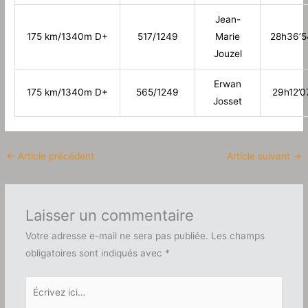
Jean-
175 km/1340m D+
517/1249
Marie
28h36’5
Jouzel
Erwan
175 km/1340m D+
565/1249
29h12’0
Josset
←
Article précédent
Article suivant
→
Laisser un commentaire
Votre adresse e-mail ne sera pas publiée.
Les champs
obligatoires sont indiqués avec
*
Écrivez
ici…