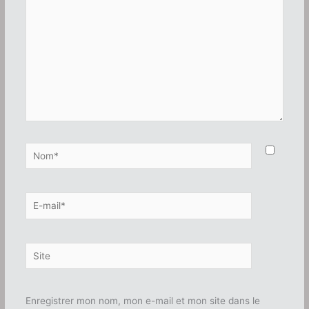
Nom*
E-
mail*
Site
Enregistrer mon nom, mon e-mail et mon site dans le