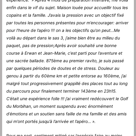
enfin dans le vif du sujet. Maison louée pour accueillir tous les
copains et la famille. J’avais la pression avec un objectif fixé
par toutes les personnes présentes pour m’encourager: arriver
pour l’heure de l’apéro !!! on a les objectifs qu’on peut…Me
voilà au départ dans le sas 3, j’aime bien être au milieu du
paquet, pas de pression;Après avoir souhaité une bonne
course à Erwan et Jean-Marie, c’est parti pour l’aventure et
une sacrée ballade. 875ème au premier ravito, je suis passé
par quelques périodes de doutes et de stress. Douleur au
genou à partir du 60ème km et petite entorse au 160ème, j’ai
malgré tout progressivement grappillé des places tout au long
du parcours pour finalement terminer 143ème en 23h15.
C’était une expérience folle !!! j’ai vraiment redécouvert le Golf
du Morbihan, un moment suspendu avec énormément
d’émotions et un soutien sans faille de ma famille et des amis
qui m’ont portés jusqu’à l’arrivée et l’apéro… ».
Pour ma part, sentiment mitigé car j’espérais faire au moins