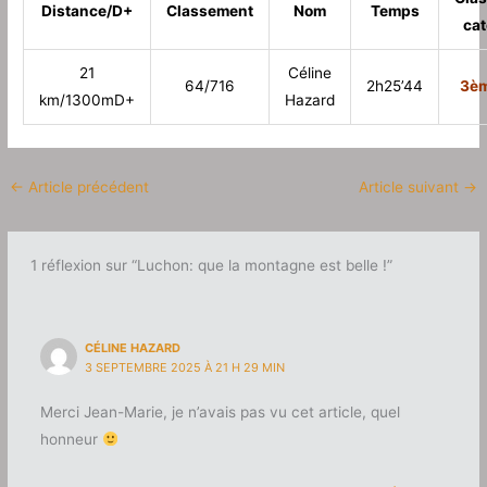
Distance/D+
Classement
Nom
Temps
cat
21
Céline
64/716
2h25’44
3è
km/1300mD+
Hazard
←
Article précédent
Article suivant
→
1 réflexion sur “Luchon: que la montagne est belle !”
CÉLINE HAZARD
3 SEPTEMBRE 2025 À 21 H 29 MIN
Merci Jean-Marie, je n’avais pas vu cet article, quel
honneur