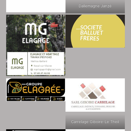
Dallemagne Janzé
Carrelage Giboire-Le Theil