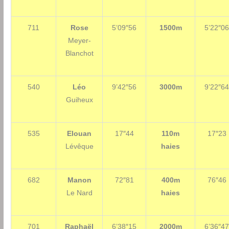
711
Rose
5’09″56
1500m
5’22″0
Meyer-
Blanchot
540
Léo
9’42″56
3000m
9’22″6
Guiheux
535
Elouan
17″44
110m
17″23
Lévêque
haies
682
Manon
72″81
400m
76″46
Le Nard
haies
701
Raphaël
6’38″15
2000m
6’36″4