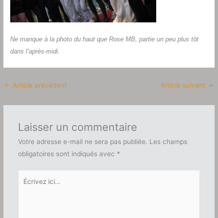
Ne manque à la photo du haut que Rose MB, partie un peu plus tôt
dans l’après-midi.
←
Article précédent
Article suivant
→
Laisser un commentaire
Votre adresse e-mail ne sera pas publiée.
Les champs
obligatoires sont indiqués avec
*
Écrivez
ici…