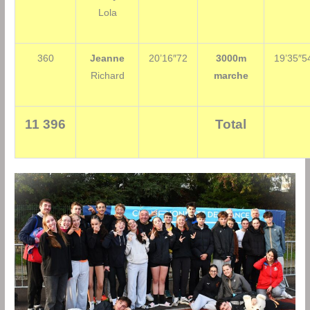
Lola
360
Jeanne
20’16″72
3000m
19’35″5
Richard
marche
11 396
Total