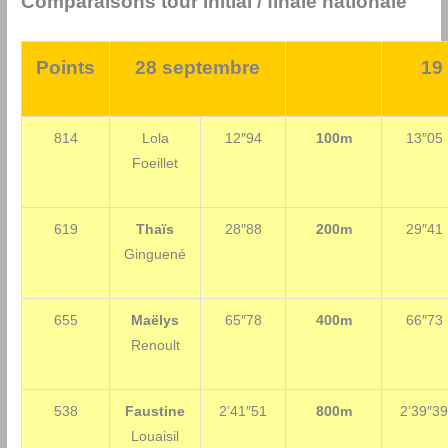
Comparaisons tour initial / finale nationale
Points
28 septembre
19
814
Lola
12″94
100m
13″05
Foeillet
619
Thaïs
28″88
200m
29″41
Ginguené
655
Maëlys
65″78
400m
66″73
Renoult
538
Faustine
2’41″51
800m
2’39″3
Louaisil