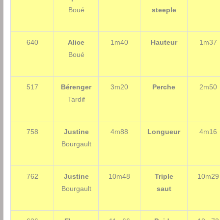
Boué
steeple
640
Alice
1m40
Hauteur
1m37
Boué
517
Bérenger
3m20
Perche
2m50
Tardif
758
Justine
4m88
Longueur
4m16
Bourgault
762
Justine
10m48
Triple
10m29
Bourgault
saut