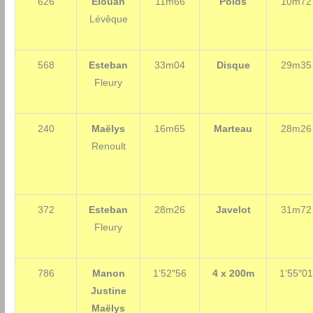
626
Elouan
11m66
Poids
10m72
Lévêque
568
Esteban
33m04
Disque
29m35
Fleury
240
Maëlys
16m65
Marteau
28m26
Renoult
372
Esteban
28m26
Javelot
31m72
Fleury
786
Manon
1’52″56
4 x 200m
1’55″0
Justine
Maëlys