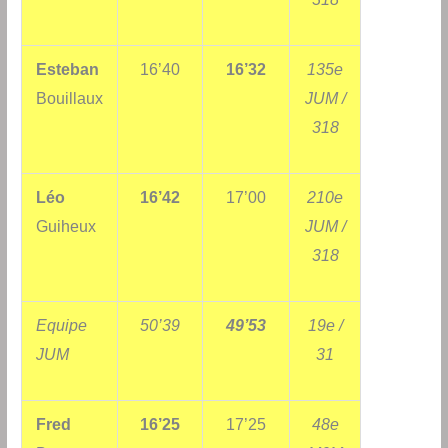
Esteban
16’40
16’32
135e
Bouillaux
JUM /
318
Léo
16’42
17’00
210e
Guiheux
JUM /
318
Equipe
50’39
49’53
19e /
JUM
31
Fred
16’25
17’25
48e