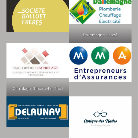
Dallemagne Janzé
Carrelage Giboire-Le Theil