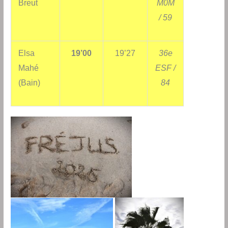
Breut
M0M
/ 59
Elsa
19’00
19’27
36e
Mahé
ESF /
(Bain)
84