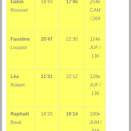
Gabin
18’43
17’45
214e
Roussel
CAM
/ 269
Faustine
20’47
21’30
114e
Louaisil
JUF /
136
Léa
21’31
22’12
128e
Robert
JUF /
136
Raphaël
16’25
16’14
100e
Boué
JUM /
318