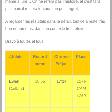
même allure… On ne refera pas l’histoire, et c’est tant
pis, mais il restera toujours un petit regret.
A regarder les résultats dans le détail, tout cela reste très
bon néanmoins, dans un contexte très relevé.
Bravo à toutes et tous !
Athlète
Record
Chrono
Place
perso
Fréjus
Ewen
18’55
17’14
157e
Caillaud
CAM
/ 269