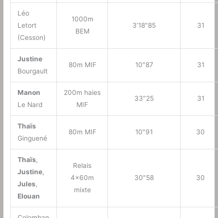
Léo
1000m
Letort
3’18″85
31
BEM
(Cesson)
Justine
80m MIF
10″87
31
Bourgault
Manon
200m haies
33″25
31
Le Nard
MIF
Thaïs
80m MIF
10″91
30
Ginguené
Thaïs
,
Relais
Justine
,
4x60m
30″58
30
Jules
,
mixte
Elouan
Colomban