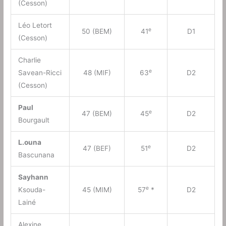
(Cesson)
Léo Letort
e
50 (BEM)
41
D1
(Cesson)
Charlie
e
Savean-Ricci
48 (MIF)
63
D2
(Cesson)
Paul
e
47 (BEM)
45
D2
Bourgault
L.ouna
e
47 (BEF)
51
D2
Bascunana
Sayhann
e
Ksouda-
45 (MIM)
57
*
D2
Lainé
Alexine