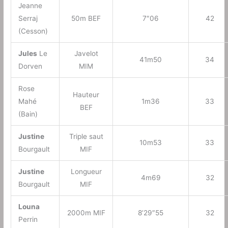
Jeanne
Serraj
50m BEF
7″06
42
(Cesson)
Jules
Le
Javelot
41m50
34
Dorven
MIM
Rose
Hauteur
Mahé
1m36
33
BEF
(Bain)
Justine
Triple saut
10m53
33
Bourgault
MIF
Justine
Longueur
4m69
32
Bourgault
MIF
Louna
2000m MIF
8’29″55
32
Perrin