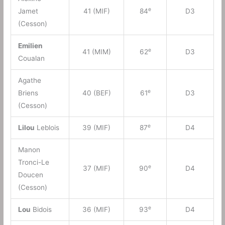
e
Jamet
41 (MIF)
84
D3
(Cesson)
Emilien
e
41 (MIM)
62
D3
Coualan
Agathe
e
Briens
40 (BEF)
61
D3
(Cesson)
e
Lilou
Leblois
39 (MIF)
87
D4
Manon
Tronci-Le
e
37 (MIF)
90
D4
Doucen
(Cesson)
e
Lou
Bidois
36 (MIF)
93
D4