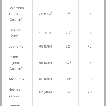
Colomban
e
Tertrais
71 (BEM)
9
R5
(Cesson)
Esteban
e
69 (MIM)
23
R5
Fleury
e
Louna
Perrin
68 (MIF)
32
R5
Leann
e
Pigneul
65 (MIF)
37
R5
(Cesson)
e
Alice
Boué
65 (MIF)
38
R5
Noémie
e
67 (BEF)
29
R6
Leroux
Prynce