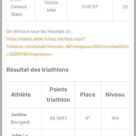
1000m
Caillaud
3’09″07
25
MIM
(Bain)
On retrouve tous les résultats ici :
https://bases.athle.fr/asp.net/liste.aspx?
frmbase=resultats&frmmode=1&frmespace=0&frmcompetition
=292091&frmepreuve
=
Résultat des triathlons
Points
Athlète
Place
Niveau
triathlon
Justine
e
96 (MIF)
6
IR4
Bourgault
Jules
Le