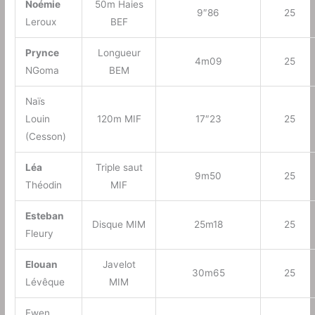
Noémie
50m Haies
9″86
25
Leroux
BEF
Prynce
Longueur
4m09
25
NGoma
BEM
Naïs
Louin
120m MIF
17″23
25
(Cesson)
Léa
Triple saut
9m50
25
Théodin
MIF
Esteban
Disque MIM
25m18
25
Fleury
Elouan
Javelot
30m65
25
Lévêque
MIM
Ewen