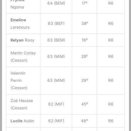
e
64 (BEM)
17
R6
Ngoma
Emeline
e
63 (BEF)
38
R6
Lerebours
e
Kelyan
Rooy
63 (BEM)
19
R6
Martin Corlay
e
63 (MIM)
28
R6
(Cesson)
Valentin
e
Perrin
63 (MIM)
29
R6
(Cesson)
Zoé Heusse
e
62 (MIF)
45
R6
(Cesson)
e
Lucile
Aubin
62 (MIF)
46
R6