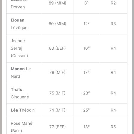
e
89 (MIM)
8
R2
Dorven
Elouan
e
80 (MIM)
12
R3
Lévêque
Jeanne
e
Serraj
83 (BEF)
10
R4
(Cesson)
Manon
Le
e
78 (MIF)
17
R4
Nard
Thaïs
e
75 (MIF)
23
R4
Ginguené
e
Léa
Théodin
74 (MIF)
25
R4
Rose Mahé
e
77 (BEF)
13
R5
(Bain)