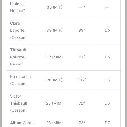
Lisie
le
35 (MIF)
— *
—
Hénauff
Clara
e
Laporte
33 (MIF)
99
D5
(Cesson)
Thibault
e
Philippe-
32 (MIM)
67
D5
Passot
Elise Lucas
e
26 (MIF)
102
D6
(Cesson)
Victor
e
Thiébault
25 (MIM)
72
D6
(Cesson)
e
Alban
Cantin
23 (MIM)
73
D7