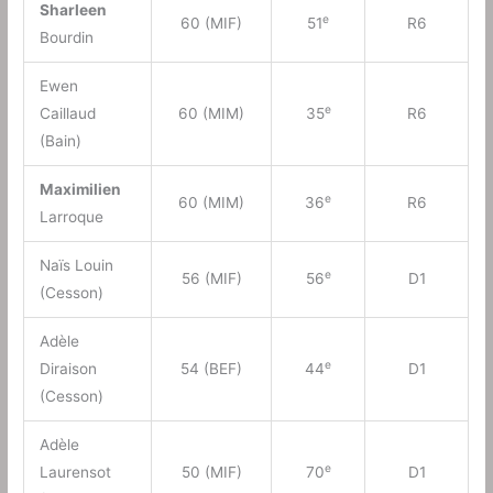
Sharleen
e
60 (MIF)
51
R6
Bourdin
Ewen
e
Caillaud
60 (MIM)
35
R6
(Bain)
Maximilien
e
60 (MIM)
36
R6
Larroque
Naïs Louin
e
56 (MIF)
56
D1
(Cesson)
Adèle
e
Diraison
54 (BEF)
44
D1
(Cesson)
Adèle
e
Laurensot
50 (MIF)
70
D1