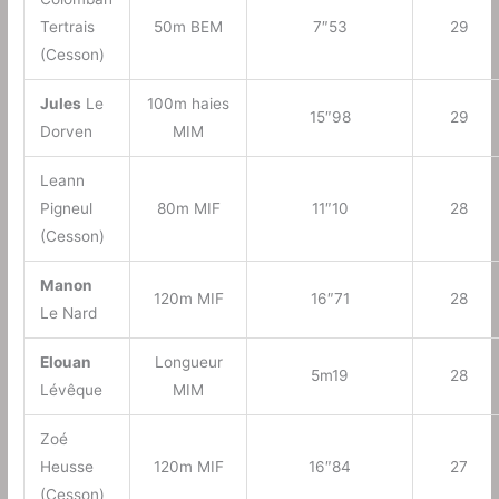
Tertrais
50m BEM
7″53
29
(Cesson)
Jules
Le
100m haies
15″98
29
Dorven
MIM
Leann
Pigneul
80m MIF
11″10
28
(Cesson)
Manon
120m MIF
16″71
28
Le Nard
Elouan
Longueur
5m19
28
Lévêque
MIM
Zoé
Heusse
120m MIF
16″84
27
(Cesson)