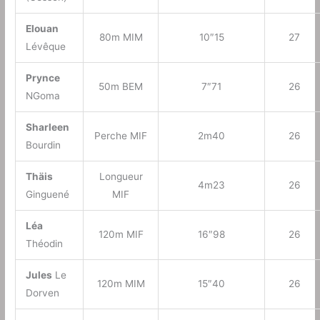
Elouan
80m MIM
10″15
27
Lévêque
Prynce
50m BEM
7″71
26
NGoma
Sharleen
Perche MIF
2m40
26
Bourdin
Thäis
Longueur
4m23
26
Ginguené
MIF
Léa
120m MIF
16″98
26
Théodin
Jules
Le
120m MIM
15″40
26
Dorven