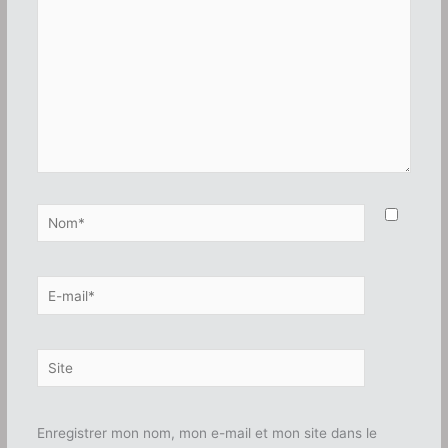
Nom*
E-
mail*
Site
Enregistrer mon nom, mon e-mail et mon site dans le