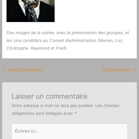
Des images de la soirée, avec la présentation des groupes, et
les cinq candidats au Conseil d’administration (Manon, Luc,
Christophe, Raymond et Fred).
←
Article précédent
Article suivant
→
Laisser un commentaire
Votre adresse e-mail ne sera pas publiée.
Les champs
obligatoires sont indiqués avec
*
Écrivez
ici…